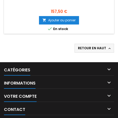
Prix
157,50 €
Ajouter au panier


En stock
RETOUR EN HAUT


CATÉGORIES

INFORMATIONS

VOTRE COMPTE

CONTACT