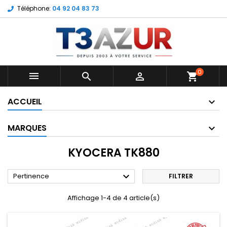
Téléphone:
04 92 04 83 73
0



shopping_cart
ACCUEIL
MARQUES
KYOCERA TK880

Pertinence
FILTRER
Affichage 1-4 de 4 article(s)