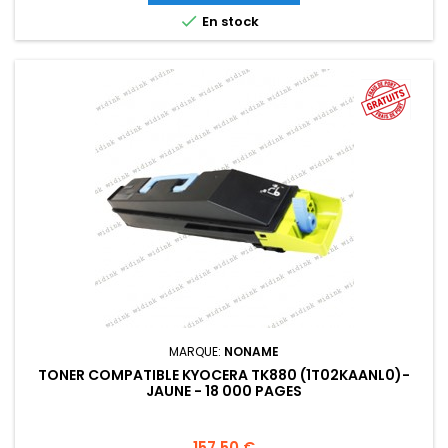

En stock
MARQUE:
NONAME
TONER COMPATIBLE KYOCERA TK880 (1T02KAANL0)-
JAUNE - 18 000 PAGES
Prix
157,50 €