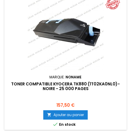
MARQUE:
NONAME
TONER COMPATIBLE KYOCERA TK880 (1T02KA0NL0)-
NOIRE - 25 000 PAGES
Prix
157,50 €
Ajouter au panier


En stock