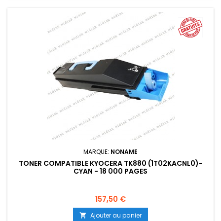
MARQUE:
NONAME
TONER COMPATIBLE KYOCERA TK880 (1T02KACNL0)-
CYAN - 18 000 PAGES
Prix
157,50 €
Ajouter au panier
