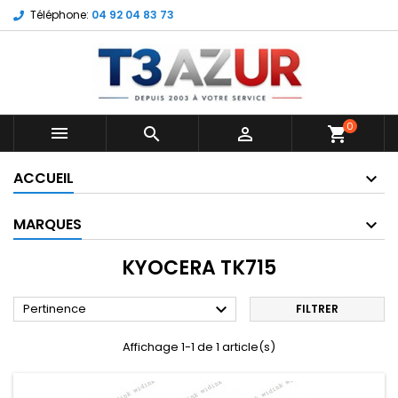
Téléphone:
04 92 04 83 73
0



shopping_cart
ACCUEIL
MARQUES
KYOCERA TK715

Pertinence
FILTRER
Affichage 1-1 de 1 article(s)