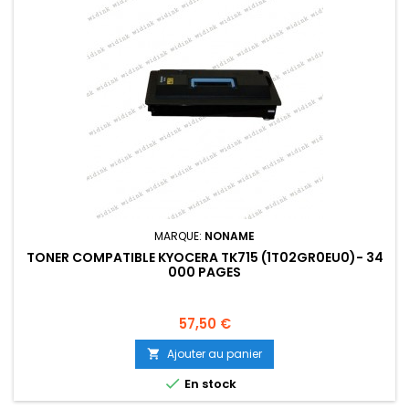
MARQUE:
NONAME
TONER COMPATIBLE KYOCERA TK715 (1T02GR0EU0)- 34
000 PAGES
Prix
57,50 €
Ajouter au panier


En stock