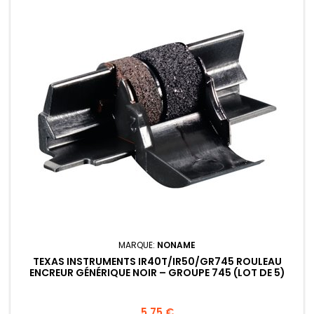
MARQUE:
NONAME
TEXAS INSTRUMENTS IR40T/IR50/GR745 ROULEAU
ENCREUR GÉNÉRIQUE NOIR – GROUPE 745 (LOT DE 5)
Prix
5,75 €