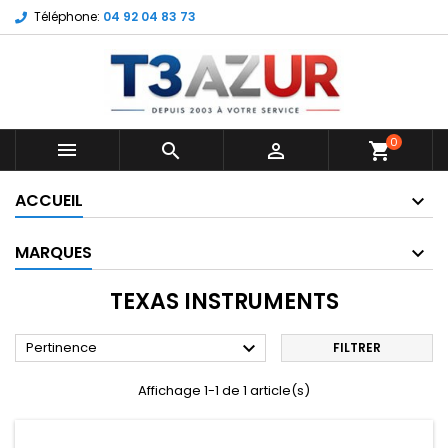
Téléphone:
04 92 04 83 73
0



shopping_cart
ACCUEIL
MARQUES
TEXAS INSTRUMENTS

Pertinence
FILTRER
Affichage 1-1 de 1 article(s)