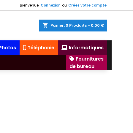
Bienvenue,
Connexion
ou
Créez votre compte
shopping_cart
Panier:
0
Produits - 0,00 €
 Photos
Téléphonie
Informatiques
Fournitures
de bureau