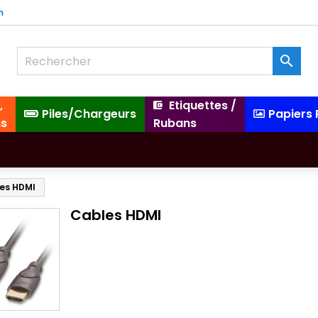
m

,
Etiquettes /
Piles/Chargeurs
Papiers
ns
Rubans
es HDMI
Cables HDMI