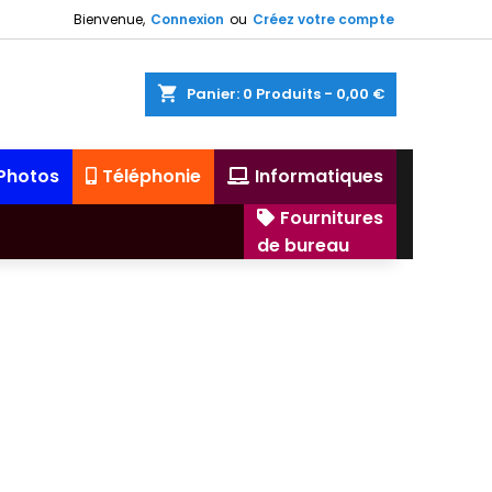
Bienvenue,
Connexion
ou
Créez votre compte
shopping_cart
Panier:
0
Produits - 0,00 €
 Photos
Téléphonie
Informatiques
Fournitures
de bureau