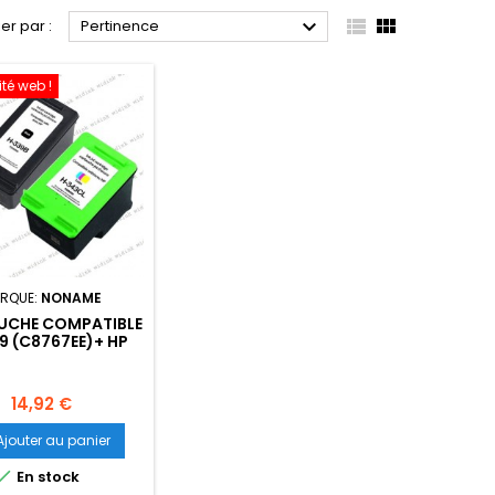



ier par :
Pertinence
ité web !
RQUE:
NONAME
UCHE COMPATIBLE
9 (C8767EE)+ HP
3 (C8766EE)-
RE+COULEUR -
25ML+18ML
Prix
14,92 €
Ajouter au panier

En stock