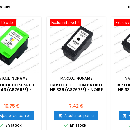
oduits.
Tr
ité web !
Exclusivité web !
Exclusiv
ARQUE:
NONAME
MARQUE:
NONAME
MA
UCHE COMPATIBLE
CARTOUCHE COMPATIBLE
CARTO
343 (C8766EE) -
HP 339 (C8767EE) - NOIRE
HP 33
OULEUR- 18ML
- 25ML
34
NOI
Prix
Prix
10,75 €
7,42 €
Ajouter au panier
Ajouter au panier




En stock
En stock