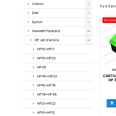
Canon
Il y a 3 pr
Dell
Exclusiv
Epson
Hewlett Packard
HP Jet d'encre
HP15+HP17
HP15+HP23
HP45
M
CARTO
HP45+HP23
HP 
C
HP15+HP78
HP78+HP45
HP21+HP22

HP10+HP12