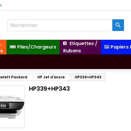
m

,
Etiquettes /
Piles/Chargeurs
Papiers
ns
Rubans
wlett Packard
HP Jet d'encre
HP339+HP343
HP339+HP343