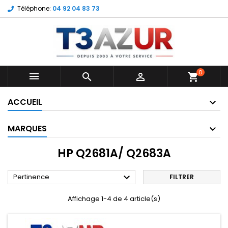
Téléphone:
04 92 04 83 73
0



shopping_cart
ACCUEIL
MARQUES
HP Q2681A/ Q2683A

Pertinence
FILTRER
Affichage 1-4 de 4 article(s)