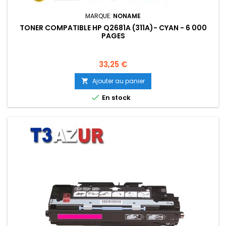
MARQUE:
NONAME
TONER COMPATIBLE HP Q2681A (311A)- CYAN - 6 000
PAGES
Prix
33,25 €
Ajouter au panier


En stock