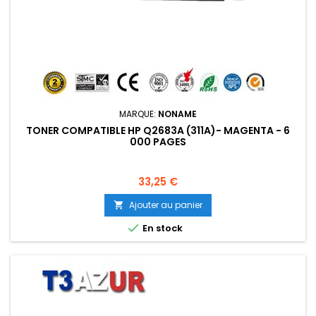
MARQUE:
NONAME
TONER COMPATIBLE HP Q2683A (311A)- MAGENTA - 6
000 PAGES
Prix
33,25 €
Ajouter au panier


En stock