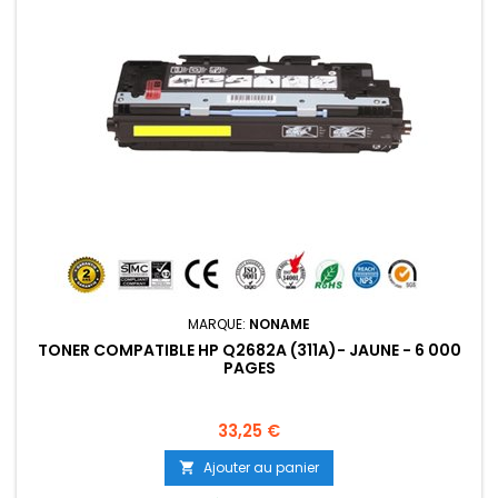
MARQUE:
NONAME
TONER COMPATIBLE HP Q2682A (311A)- JAUNE - 6 000
PAGES
Prix
33,25 €
Ajouter au panier
