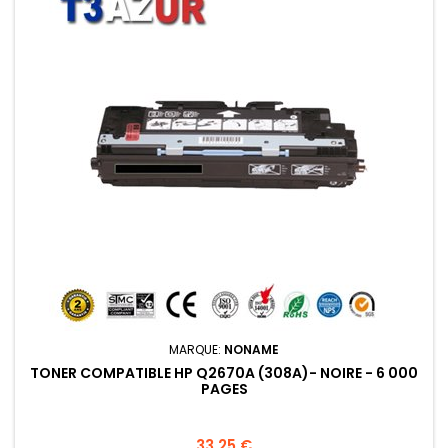
MARQUE:
NONAME
TONER COMPATIBLE HP Q2670A (308A)- NOIRE - 6 000
PAGES
Prix
33,25 €