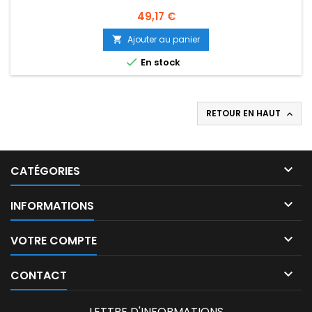
Prix
49,17 €
Ajouter au panier


En stock
RETOUR EN HAUT


CATÉGORIES

INFORMATIONS

VOTRE COMPTE

CONTACT
LETTRE D'INFORMATIONS