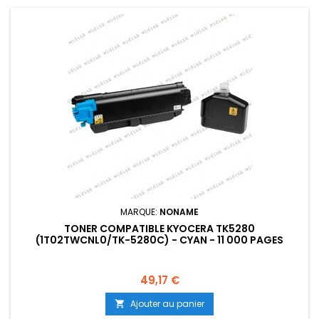
MARQUE:
NONAME
TONER COMPATIBLE KYOCERA TK5280
(1T02TWCNL0/TK-5280C) - CYAN - 11 000 PAGES
Prix
49,17 €
Ajouter au panier
