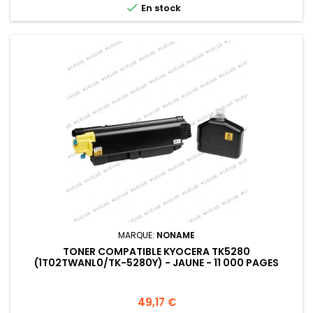

En stock
MARQUE:
NONAME
TONER COMPATIBLE KYOCERA TK5280
(1T02TWANL0/TK-5280Y) - JAUNE - 11 000 PAGES
Prix
49,17 €