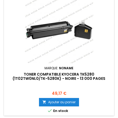
MARQUE:
NONAME
TONER COMPATIBLE KYOCERA TK5280
(1T02TW0NL0/TK-5280K) - NOIRE - 13 000 PAGES
Prix
49,17 €
Ajouter au panier


En stock