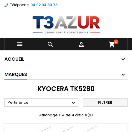
Téléphone:
04 92 04 83 73
0



shopping_cart
ACCUEIL
MARQUES
KYOCERA TK5280

Pertinence
FILTRER
Affichage 1-4 de 4 article(s)