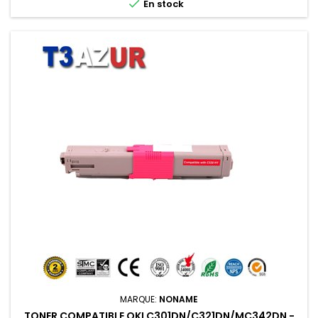

En stock
MARQUE:
NONAME
TONER COMPATIBLE OKI C301DN/C321DN/MC342DN -