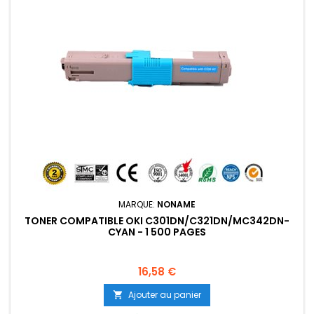
MARQUE:
NONAME
TONER COMPATIBLE OKI C301DN/C321DN/MC342DN-
CYAN - 1 500 PAGES
Prix
16,58 €
Ajouter au panier
