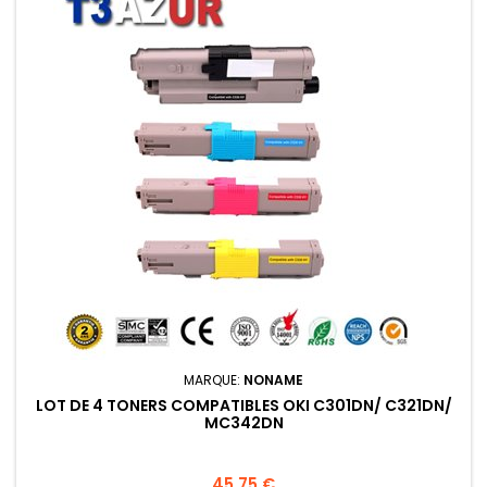
MARQUE:
NONAME
LOT DE 4 TONERS COMPATIBLES OKI C301DN/ C321DN/
MC342DN
Prix
45,75 €