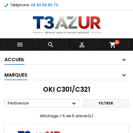
Téléphone:
04 92 04 83 73
0



shopping_cart
ACCUEIL
MARQUES
OKI C301/C321

Pertinence
FILTRER
Affichage 1-5 de 5 article(s)