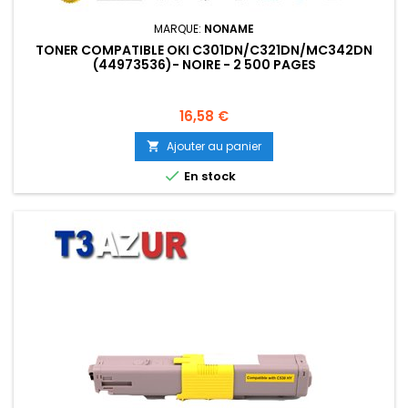
MARQUE:
NONAME
TONER COMPATIBLE OKI C301DN/C321DN/MC342DN
(44973536)- NOIRE - 2 500 PAGES
Prix
16,58 €
Ajouter au panier


En stock