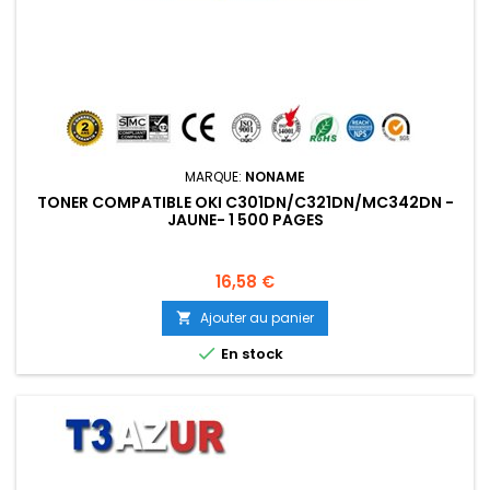
MARQUE:
NONAME
TONER COMPATIBLE OKI C301DN/C321DN/MC342DN -
JAUNE- 1 500 PAGES
Prix
16,58 €
Ajouter au panier


En stock