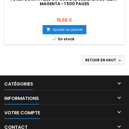
MAGENTA - 1 500 PAGES
Prix
16,58 €
Ajouter au panier


En stock
RETOUR EN HAUT


CATÉGORIES

INFORMATIONS

VOTRE COMPTE

CONTACT