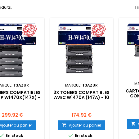
oduits.
Tr
M
ARQUE:
T3AZUR
MARQUE:
T3AZUR
CART
NERS COMPATIBLES
3X TONERS COMPATIBLES
COM
P W1470X(147X) -
AVEC W1470A (147A) - 10
W1470
5 200 PAGES
500 PAGES
Prix
Prix
299,92 €
174,92 €

Ajouter au panier
Ajouter au panier



En stock
En stock