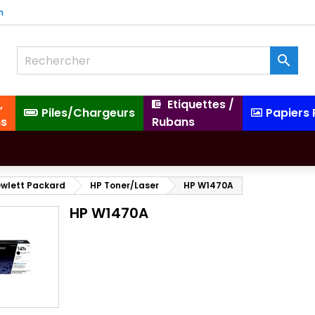
m

,
Etiquettes /
Piles/Chargeurs
Papiers
ns
Rubans
wlett Packard
HP Toner/Laser
HP W1470A
HP W1470A