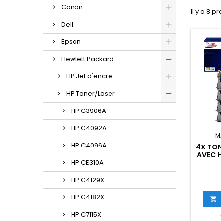
Canon
Il y a 8 pr
Dell
Epson
Hewlett Packard
HP Jet d'encre
HP Toner/Laser
HP C3906A
HP C4092A
M
HP C4096A
4X TO
AVEC H
HP CE310A
2
HP C4129X
HP C4182X

HP C7115X