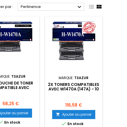



ier par :
Pertinence
ARQUE:
T3AZUR
MARQUE:
T3AZUR
OUCHE DE TONER
2X TONERS COMPATIBLES
PATIBLE AVEC
AVEC W1470A (147A) - 10
A(147A) - 10 500
500 PAGES
PAGES
Prix
58,25 €
Prix
116,58 €
Ajouter au panier
Ajouter au panier


En stock

En stock