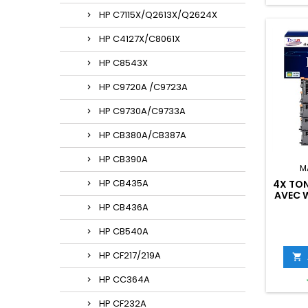
HP C7115X/Q2613X/Q2624X
HP C4127X/C8061X
HP C8543X
HP C9720A /C9723A
HP C9730A/C9733A
HP CB380A/CB387A
HP CB390A
M
HP CB435A
4X TO
AVEC W
HP CB436A
HP CB540A
HP CF217/219A

HP CC364A
HP CF232A