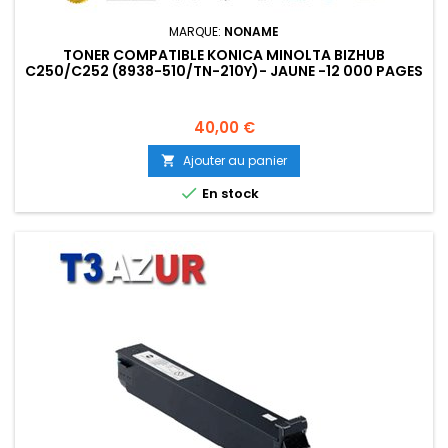
MARQUE:
NONAME
TONER COMPATIBLE KONICA MINOLTA BIZHUB
C250/C252 (8938-510/TN-210Y)- JAUNE -12 000 PAGES
Prix
40,00 €
Ajouter au panier


En stock