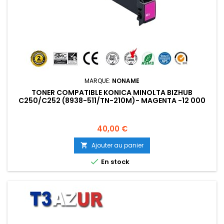
MARQUE:
NONAME
TONER COMPATIBLE KONICA MINOLTA BIZHUB
C250/C252 (8938-511/TN-210M)- MAGENTA -12 000
PAGES
Prix
40,00 €
Ajouter au panier


En stock