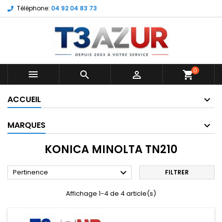
Téléphone:
04 92 04 83 73
0



shopping_cart
ACCUEIL
MARQUES
KONICA MINOLTA TN210

Pertinence
FILTRER
Affichage 1-4 de 4 article(s)