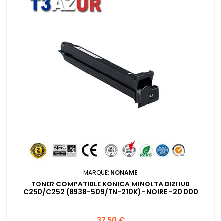
MARQUE:
NONAME
TONER COMPATIBLE KONICA MINOLTA BIZHUB
C250/C252 (8938-509/TN-210K)- NOIRE -20 000
PAGES
Prix
37,50 €