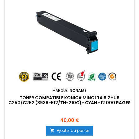
MARQUE:
NONAME
TONER COMPATIBLE KONICA MINOLTA BIZHUB
C250/C252 (8938-512/TN-210C)- CYAN -12 000 PAGES
Prix
40,00 €
Ajouter au panier
