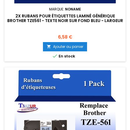
MARQUE:
NONAME
2X RUBANS POUR ÉTIQUETTES LAMINÉ GÉNÉRIQUE
BROTHER TZE561 - TEXTE NOIR SUR FOND BLEU - LARGEUR
36 MM X 8 MÈTRES
Prix
6,58 €
Ajouter au panier


En stock