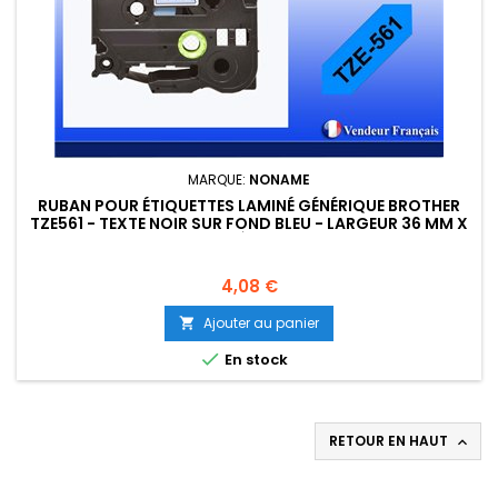
MARQUE:
NONAME
RUBAN POUR ÉTIQUETTES LAMINÉ GÉNÉRIQUE BROTHER
TZE561 - TEXTE NOIR SUR FOND BLEU - LARGEUR 36 MM X
8 MÈTRES
Prix
4,08 €
Ajouter au panier


En stock
RETOUR EN HAUT
