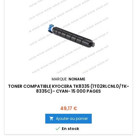
MARQUE:
NONAME
TONER COMPATIBLE KYOCERA TK8335 (1T02RLCNL0/TK-
8335C)- CYAN- 15 000 PAGES
Prix
49,17 €
Ajouter au panier


En stock