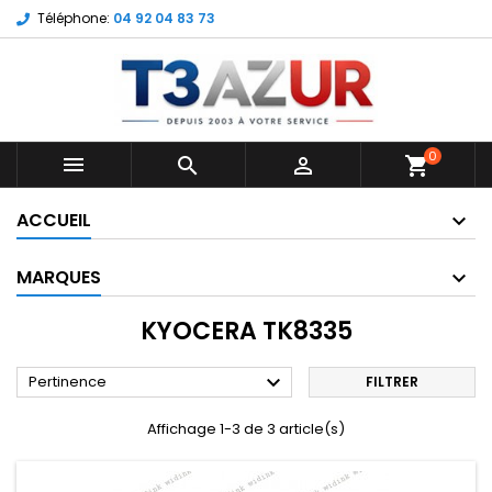
Téléphone:
04 92 04 83 73
0



shopping_cart
ACCUEIL
MARQUES
KYOCERA TK8335

Pertinence
FILTRER
Affichage 1-3 de 3 article(s)