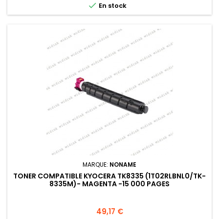

En stock
MARQUE:
NONAME
TONER COMPATIBLE KYOCERA TK8335 (1T02RLBNL0/TK-
8335M)- MAGENTA -15 000 PAGES
Prix
49,17 €