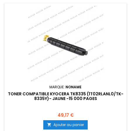
MARQUE:
NONAME
TONER COMPATIBLE KYOCERA TK8335 (1T02RLANL0/TK-
8335Y)- JAUNE -15 000 PAGES
Prix
49,17 €
Ajouter au panier
