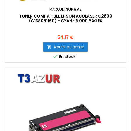
MARQUE:
NONAME
TONER COMPATIBLE EPSON ACULASER C2800
(C13S051160) - CYAN- 6 000 PAGES
Prix
54,17 €
Ajouter au panier


En stock