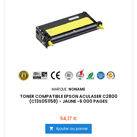
MARQUE:
NONAME
TONER COMPATIBLE EPSON ACULASER C2800
(C13S051158) - JAUNE -6 000 PAGES
Prix
54,17 €
Ajouter au panier
