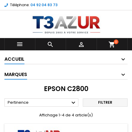
Téléphone:
04 92 04 83 73
0



shopping_cart
ACCUEIL
MARQUES
EPSON C2800

Pertinence
FILTRER
Affichage 1-4 de 4 article(s)