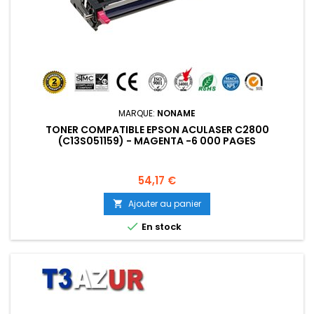
MARQUE:
NONAME
TONER COMPATIBLE EPSON ACULASER C2800
(C13S051159) - MAGENTA -6 000 PAGES
Prix
54,17 €
Ajouter au panier


En stock