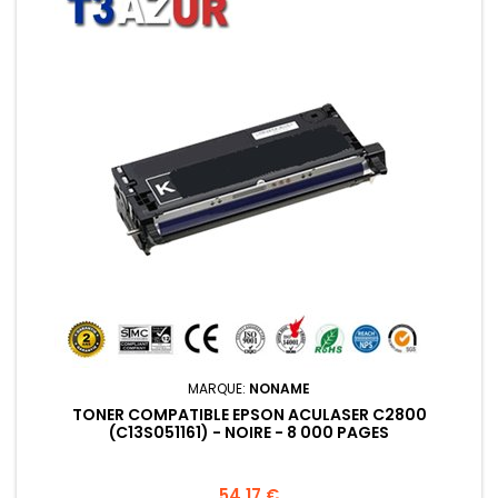
MARQUE:
NONAME
TONER COMPATIBLE EPSON ACULASER C2800
(C13S051161) - NOIRE - 8 000 PAGES
Prix
54,17 €