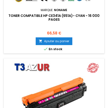
MARQUE:
NONAME
TONER COMPATIBLE HP CE341A (651A)- CYAN - 16 000
PAGES
Prix
66,58 €
Ajouter au panier


En stock