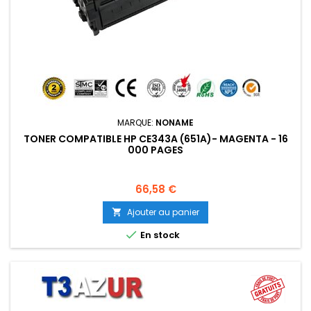
MARQUE:
NONAME
TONER COMPATIBLE HP CE343A (651A)- MAGENTA - 16
000 PAGES
Prix
66,58 €
Ajouter au panier


En stock