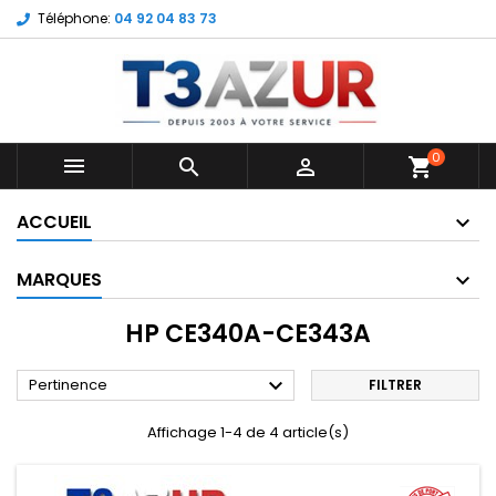
Téléphone:
04 92 04 83 73
0



shopping_cart
ACCUEIL
MARQUES
HP CE340A-CE343A

Pertinence
FILTRER
Affichage 1-4 de 4 article(s)