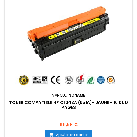
MARQUE:
NONAME
TONER COMPATIBLE HP CE342A (651A)- JAUNE - 16 000
PAGES
Prix
66,58 €
Ajouter au panier
