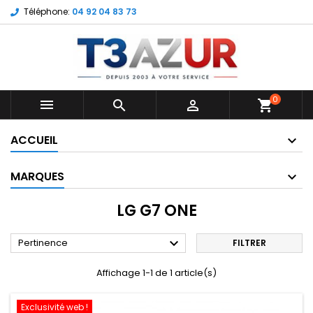
Téléphone:
04 92 04 83 73
0



shopping_cart
ACCUEIL
MARQUES
LG G7 ONE

Pertinence
FILTRER
Affichage 1-1 de 1 article(s)
Exclusivité web !