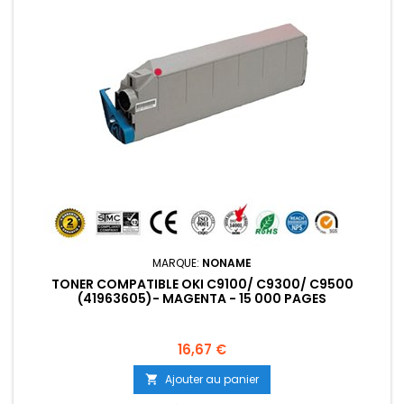
MARQUE:
NONAME
TONER COMPATIBLE OKI C9100/ C9300/ C9500
(41963605)- MAGENTA - 15 000 PAGES
Prix
16,67 €
Ajouter au panier
