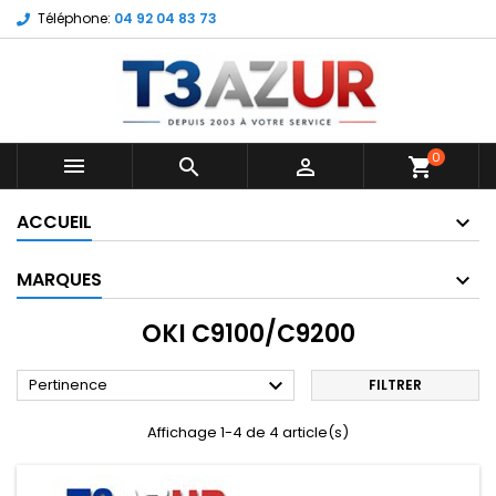
Téléphone:
04 92 04 83 73
0



shopping_cart
ACCUEIL
MARQUES
OKI C9100/C9200

Pertinence
FILTRER
Affichage 1-4 de 4 article(s)