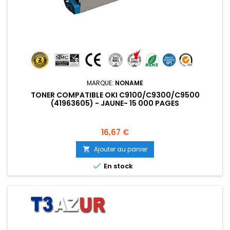
MARQUE:
NONAME
TONER COMPATIBLE OKI C9100/C9300/C9500
(41963605) - JAUNE- 15 000 PAGES
Prix
16,67 €
Ajouter au panier


En stock