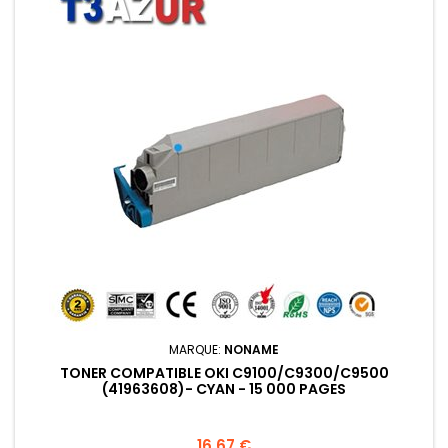
MARQUE:
NONAME
TONER COMPATIBLE OKI C9100/C9300/C9500
(41963608)- CYAN - 15 000 PAGES
Prix
16,67 €