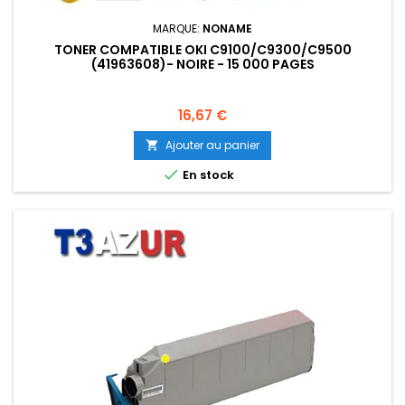
MARQUE:
NONAME
TONER COMPATIBLE OKI C9100/C9300/C9500
(41963608)- NOIRE - 15 000 PAGES
Prix
16,67 €
Ajouter au panier


En stock