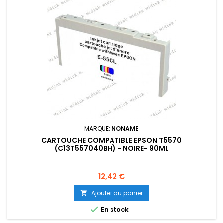
MARQUE:
NONAME
CARTOUCHE COMPATIBLE EPSON T5570
(C13T557040BH) - NOIRE- 90ML
Prix
12,42 €
Ajouter au panier


En stock