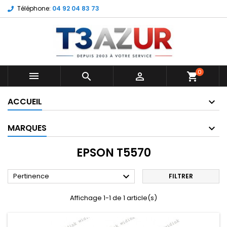
Téléphone:
04 92 04 83 73
0



shopping_cart
ACCUEIL
MARQUES
EPSON T5570

Pertinence
FILTRER
Affichage 1-1 de 1 article(s)