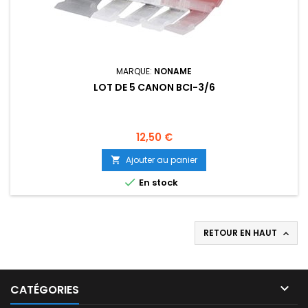
MARQUE:
NONAME
LOT DE 5 CANON BCI-3/6
Prix
12,50 €
Ajouter au panier


En stock
RETOUR EN HAUT


CATÉGORIES