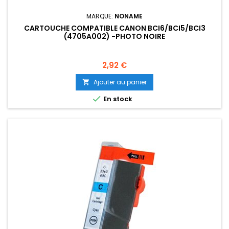
MARQUE:
NONAME
CARTOUCHE COMPATIBLE CANON BCI6/BCI5/BCI3
(4705A002) -PHOTO NOIRE
Prix
2,92 €
Ajouter au panier


En stock