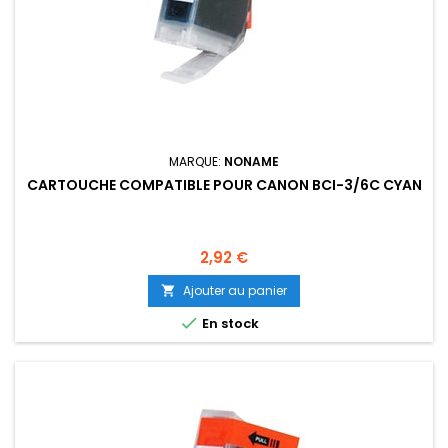
MARQUE:
NONAME
CARTOUCHE COMPATIBLE POUR CANON BCI-3/6C CYAN
Prix
2,92 €
Ajouter au panier


En stock