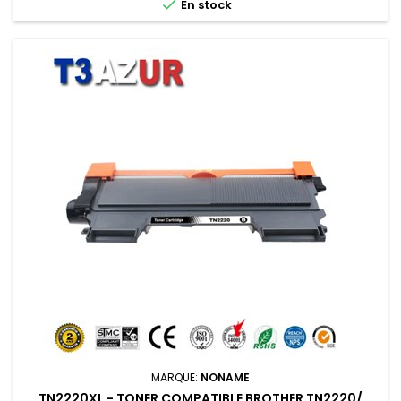

En stock
MARQUE:
NONAME
TN2220XL - TONER COMPATIBLE BROTHER TN2220/