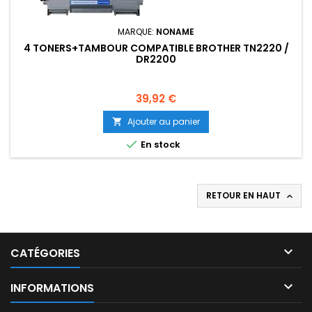
MARQUE:
NONAME
4 TONERS+TAMBOUR COMPATIBLE BROTHER TN2220 /
DR2200
Prix
39,92 €
Ajouter au panier


En stock
RETOUR EN HAUT


CATÉGORIES

INFORMATIONS