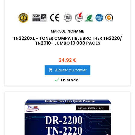
MARQUE:
NONAME
TN2220XL - TONER COMPATIBLE BROTHER TN2220/
TN2010- JUMBO 10 000 PAGES
Prix
24,92 €
Ajouter au panier


En stock