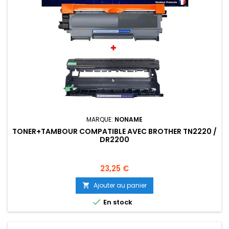
MARQUE:
NONAME
TONER+TAMBOUR COMPATIBLE AVEC BROTHER TN2220 /
DR2200
Prix
23,25 €
Ajouter au panier


En stock