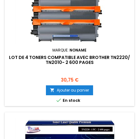
MARQUE:
NONAME
LOT DE 4 TONERS COMPATIBLE AVEC BROTHER TN2220/
TN2010- 2 600 PAGES
Prix
30,75 €
Ajouter au panier


En stock