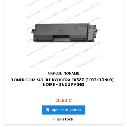
MARQUE:
NONAME
TONER COMPATIBLE KYOCERA TK580 (1T02KT0NL0)-
NOIRE - 3 500 PAGES
Prix
20,83 €
Ajouter au panier


En stock