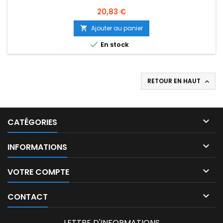
Prix
20,83 €
Ajouter au panier


En stock
RETOUR EN HAUT


CATÉGORIES

INFORMATIONS

VOTRE COMPTE

CONTACT
LETTRE D'INFORMATIONS