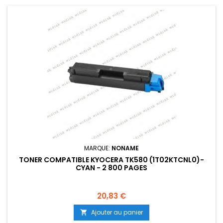
MARQUE:
NONAME
TONER COMPATIBLE KYOCERA TK580 (1T02KTCNL0)-
CYAN - 2 800 PAGES
Prix
20,83 €
Ajouter au panier
