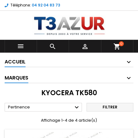
Téléphone:
04 92 04 83 73
0



shopping_cart
ACCUEIL
MARQUES
KYOCERA TK580

Pertinence
FILTRER
Affichage 1-4 de 4 article(s)