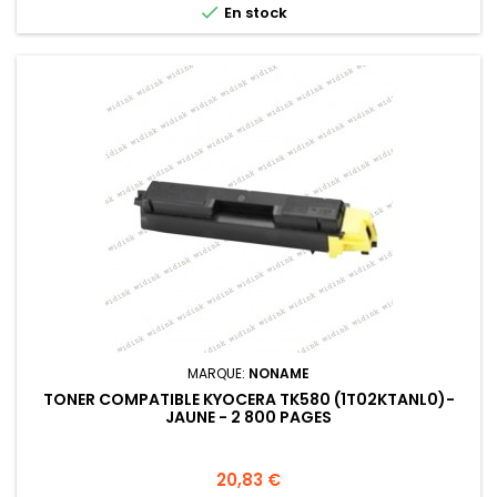

En stock
MARQUE:
NONAME
TONER COMPATIBLE KYOCERA TK580 (1T02KTANL0)-
JAUNE - 2 800 PAGES
Prix
20,83 €