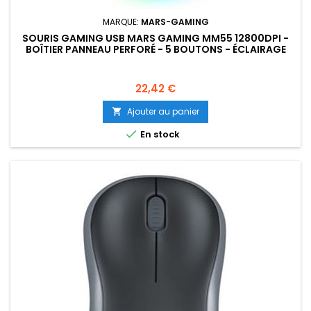
MARQUE:
MARS-GAMING
SOURIS GAMING USB MARS GAMING MM55 12800DPI -
BOÎTIER PANNEAU PERFORÉ - 5 BOUTONS - ÉCLAIRAGE
RGB CHROMA - UTILISATION DROITIER
Prix
22,42 €
Ajouter au panier


En stock