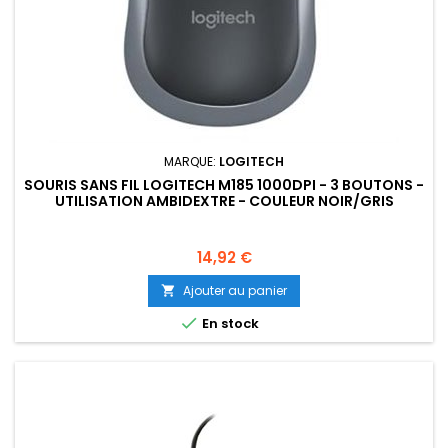
MARQUE:
LOGITECH
SOURIS SANS FIL LOGITECH M185 1000DPI - 3 BOUTONS -
UTILISATION AMBIDEXTRE - COULEUR NOIR/GRIS
Prix
14,92 €
Ajouter au panier


En stock