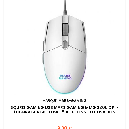
MARQUE:
MARS-GAMING
SOURIS GAMING USB MARS GAMING MMG 3200 DPI -
ÉCLAIRAGE RGB FLOW - 5 BOUTONS - UTILISATION
DROITIER - CÂBLE 1,60 M
Prix
9,08 €