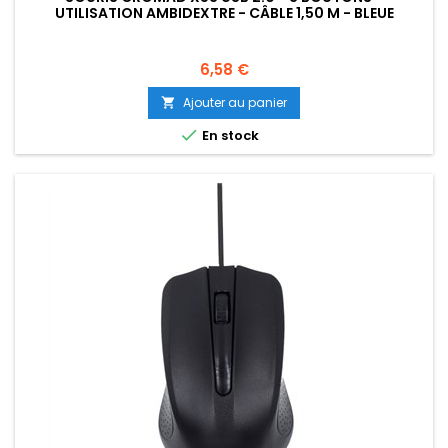
UTILISATION AMBIDEXTRE - CÂBLE 1,50 M - BLEUE
Prix
6,58 €
Ajouter au panier


En stock