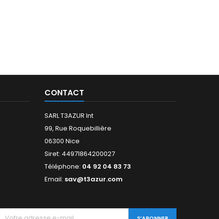
CONTACT
SARL T3AZUR Int
99, Rue Roquebillière
06300 Nice
Siret: 44971864200027
Téléphone:
04 92 04 83 73
Email:
sav@t3azur.com