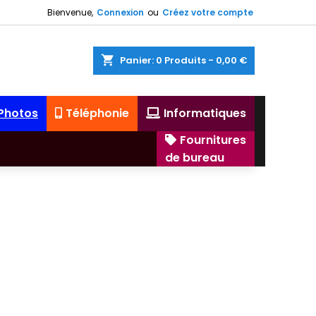
Bienvenue,
Connexion
ou
Créez votre compte
shopping_cart
Panier:
0
Produits - 0,00 €
 Photos
Téléphonie
Informatiques
Fournitures
de bureau