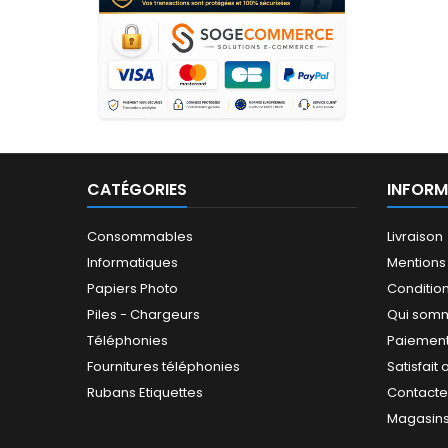
CATÉGORIES
INFORM
Consommables
Livraison
Informatiques
Mentions
Papiers Photo
Conditions
Piles - Chargeurs
Qui som
Téléphonies
Paiement
Fournitures téléphonies
Satisfai
Rubans Etiquettes
Contact
Magasin