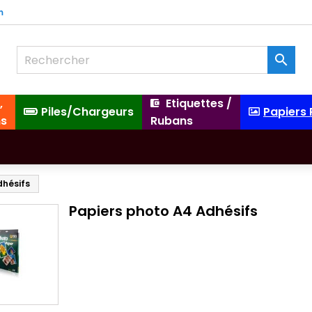
m

,
Etiquettes /
Piles/Chargeurs
Papiers
ns
Rubans
dhésifs
Papiers photo A4 Adhésifs