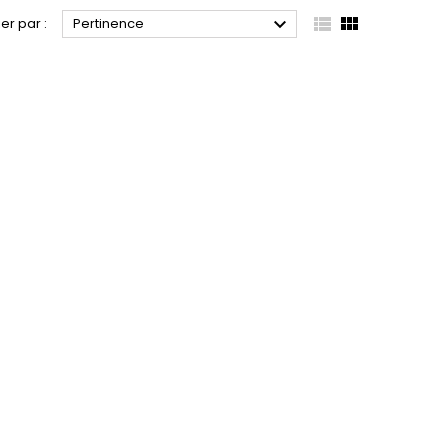



ier par :
Pertinence