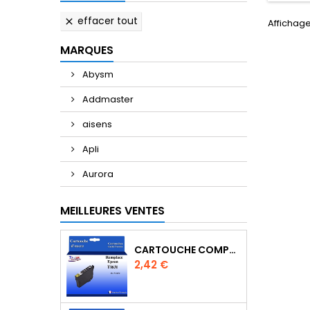
effacer tout

Affichage
MARQUES
Abysm
Addmaster
aisens
Apli
Aurora
MEILLEURES VENTES
CARTOUCHE COMPATIBLE EPSON T1631/T1621/T1681 (16XL) - NOIRE
Prix
2,42 €