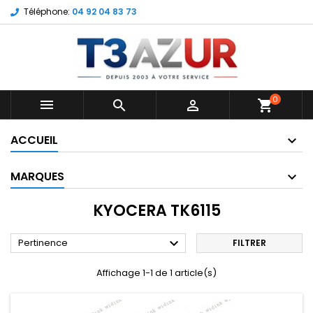
Téléphone:
04 92 04 83 73
0



shopping_cart
ACCUEIL
MARQUES
KYOCERA TK6115

Pertinence
FILTRER
Affichage 1-1 de 1 article(s)