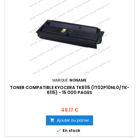
MARQUE:
NONAME
TONER COMPATIBLE KYOCERA TK6115 (1T02P10NL0/TK-
6115) - 15 000 PAGES
Prix
49,17 €
Ajouter au panier


En stock