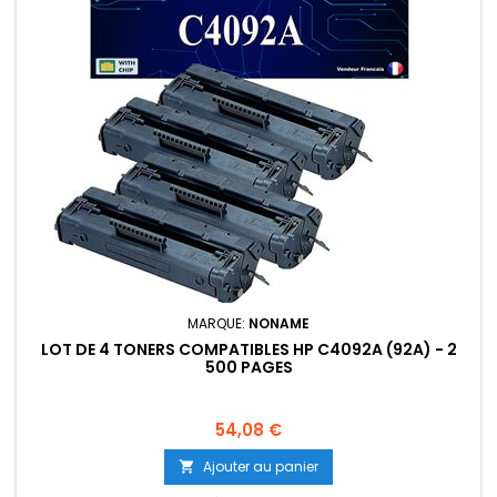
MARQUE:
NONAME
LOT DE 4 TONERS COMPATIBLES HP C4092A (92A) - 2
500 PAGES
Prix
54,08 €
Ajouter au panier
