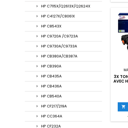
HP C7115X/Q2613X/Q2624X
HP C4127X/C8061X
HP C8543X
HP C9720A /C9723A
HP C9730A/C9733A
HP CB380A/CB387A
HP CB390A
M
HP CB435A
3X TO
AVEC H
HP CB436A
HP CB540A
HP CF217/219A

HP CC364A
HP CF232A