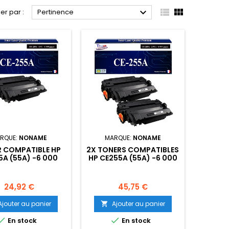



ier par :
Pertinence
RQUE:
NONAME
MARQUE:
NONAME
 COMPATIBLE HP
2X TONERS COMPATIBLES
5A (55A) -6 000
HP CE255A (55A) -6 000
PAGES
PAGES
Prix
Prix
24,92 €
45,75 €
Ajouter au panier
Ajouter au panier



En stock
En stock