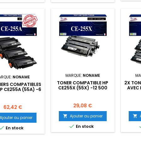
MARQUE:
NONAME
MA
ARQUE:
NONAME
TONER COMPATIBLE HP
2X TON
NERS COMPATIBLES
CE255X (55X) -12 500
AVEC 
P CE255A (55A) -6
PAGES
-
000 PAGES
Prix
29,08 €
Prix
62,42 €
Ajouter au panier


Ajouter au panier

En stock

En stock