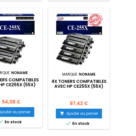
RQUE:
NONAME
MARQUE:
NONAME
ERS COMPATIBLES
4X TONERS COMPATIBLES
HP CE255X (55X)
AVEC HP CE255X (55X)
12 500 PAGES
-12 500 PAGES
Prix
54,08 €
Prix
87,42 €
Ajouter au panier
Ajouter au panier


En stock

En stock