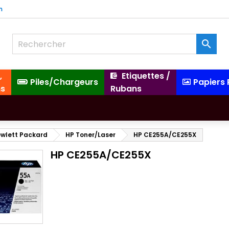
m

,
Etiquettes /
Piles/Chargeurs
Papiers
ns
Rubans
wlett Packard
HP Toner/Laser
HP CE255A/CE255X
HP CE255A/CE255X