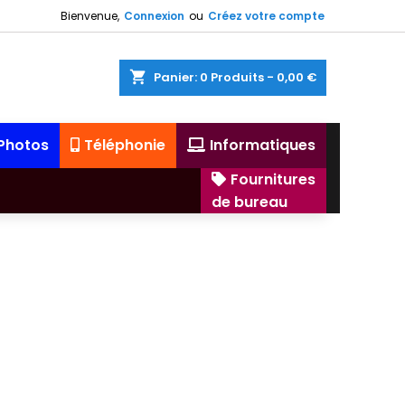
Bienvenue,
Connexion
ou
Créez votre compte
shopping_cart
Panier:
0
Produits - 0,00 €
 Photos
Téléphonie
Informatiques
Fournitures
de bureau