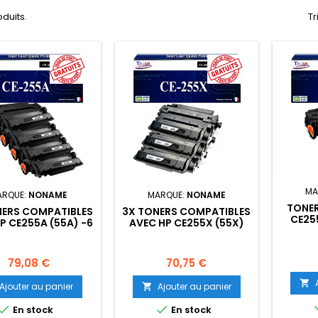
oduits.
Tr
MA
ARQUE:
NONAME
MARQUE:
NONAME
TONER
NERS COMPATIBLES
3X TONERS COMPATIBLES
CE25
P CE255A (55A) -6
AVEC HP CE255X (55X)
000 PAGES
-12 500 PAGES
Prix
Prix
79,08 €
70,75 €

Ajouter au panier
Ajouter au panier



En stock
En stock