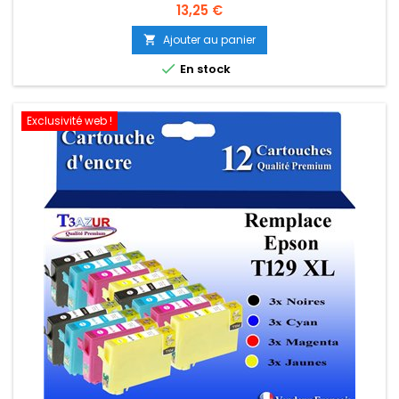
Prix
13,25 €
Ajouter au panier


En stock
Exclusivité web !