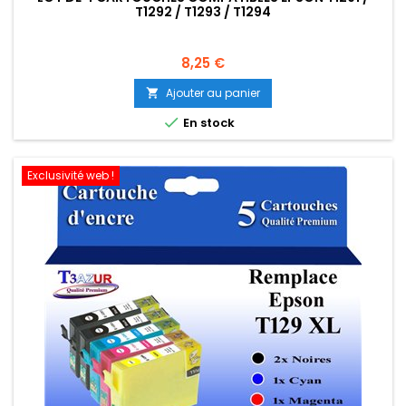
T1292 / T1293 / T1294
Prix
8,25 €
Ajouter au panier


En stock
Exclusivité web !