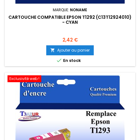
MARQUE:
NONAME
CARTOUCHE COMPATIBLE EPSON T1292 (C13T12924010)
- CYAN
Prix
2,42 €
Ajouter au panier


En stock
Exclusivité web !