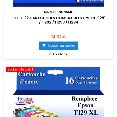
MARQUE:
NONAME
LOT DE 12 CARTOUCHES COMPATIBLES EPSON T1291
/T1292 /T1293 /T1294
Prix
14,92 €
Ajouter au panier


En stock
Exclusivité web !