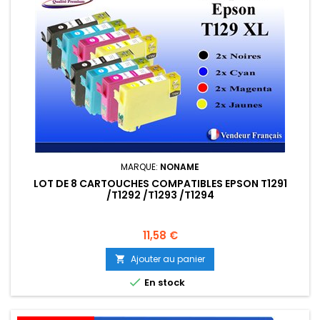
MARQUE:
NONAME
LOT DE 8 CARTOUCHES COMPATIBLES EPSON T1291
/T1292 /T1293 /T1294
Prix
11,58 €
Ajouter au panier


En stock