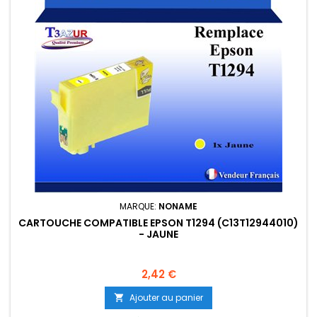
MARQUE:
NONAME
CARTOUCHE COMPATIBLE EPSON T1294 (C13T12944010)
- JAUNE
Prix
2,42 €
Ajouter au panier
