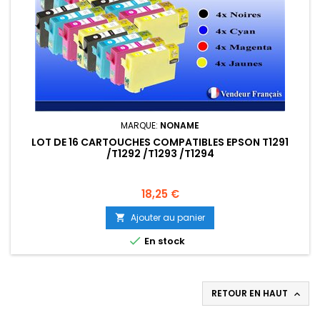
MARQUE:
NONAME
LOT DE 16 CARTOUCHES COMPATIBLES EPSON T1291
/T1292 /T1293 /T1294
Prix
18,25 €
Ajouter au panier


En stock
RETOUR EN HAUT
