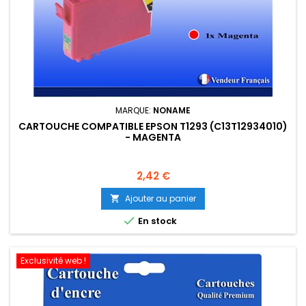
MARQUE:
NONAME
CARTOUCHE COMPATIBLE EPSON T1293 (C13T12934010)
- MAGENTA
Prix
2,42 €
Ajouter au panier


En stock
Exclusivité web !