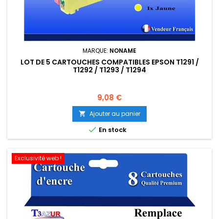
MARQUE:
NONAME
LOT DE 5 CARTOUCHES COMPATIBLES EPSON T1291 /
T1292 / T1293 / T1294
Prix
9,08 €
Ajouter au panier


En stock
Exclusivité web !