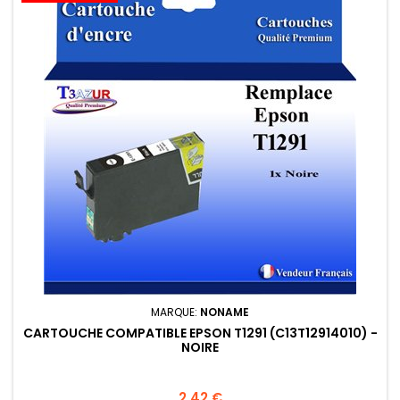
MARQUE:
NONAME
CARTOUCHE COMPATIBLE EPSON T1291 (C13T12914010) -
NOIRE
Prix
2,42 €