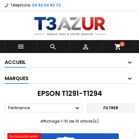
Téléphone:
04 92 04 83 73
0



shopping_cart
ACCUEIL
MARQUES
EPSON T1291-T1294

Pertinence
FILTRER
Affichage 1-10 de 10 article(s)
Exclusivité web !