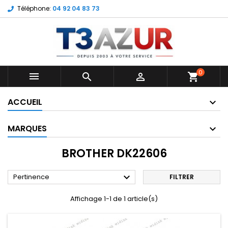
Téléphone:
04 92 04 83 73
0



shopping_cart
ACCUEIL
MARQUES
BROTHER DK22606

Pertinence
FILTRER
Affichage 1-1 de 1 article(s)