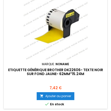
MARQUE:
NONAME
ETIQUETTE GÉNÉRIQUE BROTHER DK22606- TEXTE NOIR
SUR FOND JAUNE- 62MM*15.24M
Prix
7,42 €
Ajouter au panier


En stock