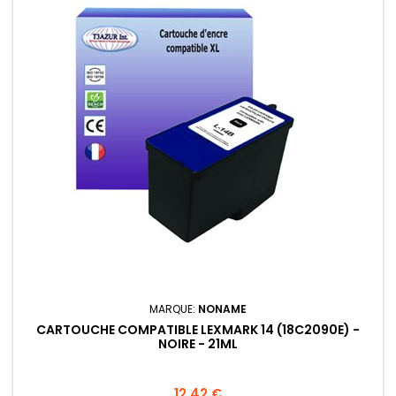
MARQUE:
NONAME
CARTOUCHE COMPATIBLE LEXMARK 14 (18C2090E) -
NOIRE - 21ML
Prix
12,42 €