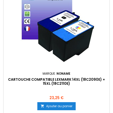
MARQUE:
NONAME
CARTOUCHE COMPATIBLE LEXMARK 14XL (18C2090E) +
15XL (18C2110E)
Prix
23,25 €
Ajouter au panier
