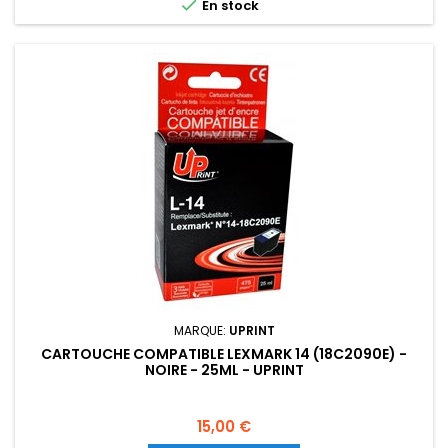

En stock
MARQUE:
UPRINT
CARTOUCHE COMPATIBLE LEXMARK 14 (18C2090E) -
NOIRE - 25ML - UPRINT
Prix
15,00 €