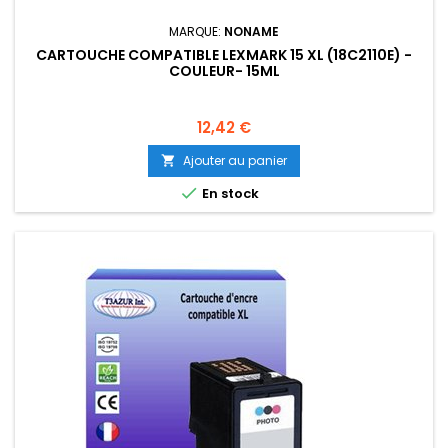
MARQUE:
NONAME
CARTOUCHE COMPATIBLE LEXMARK 15 XL (18C2110E) -
COULEUR- 15ML
Prix
12,42 €
Ajouter au panier


En stock