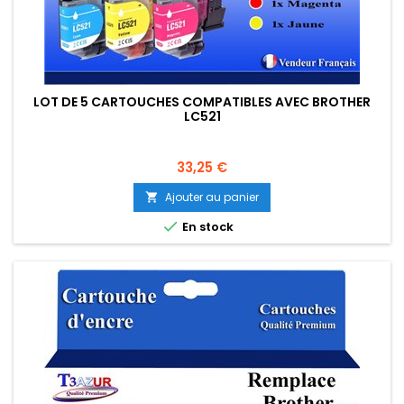
LOT DE 5 CARTOUCHES COMPATIBLES AVEC BROTHER
LC521
Prix
33,25 €
Ajouter au panier


En stock