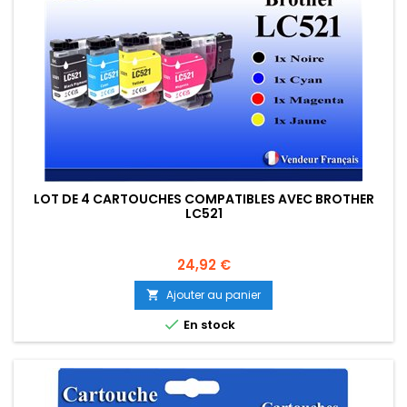
LOT DE 4 CARTOUCHES COMPATIBLES AVEC BROTHER
LC521
Prix
24,92 €
Ajouter au panier


En stock