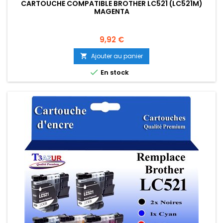
CARTOUCHE COMPATIBLE BROTHER LC521 (LC521M)
MAGENTA
Prix
9,92 €
Ajouter au panier


En stock