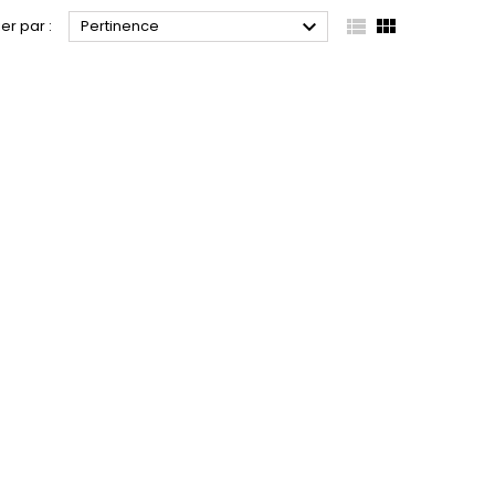



ier par :
Pertinence