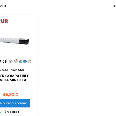
oduit.
Tr
ARQUE:
NONAME
ER COMPATIBLE
NICA MINOLTA
TN515/TN516
50/AAJ7050) - 31
200 PAGES
Prix
45,83 €
Ajouter au panier

En stock