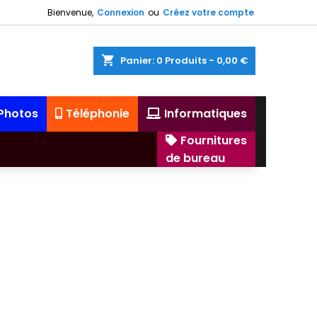
Bienvenue,
Connexion
ou
Créez votre compte
shopping_cart
Panier:
0
Produits - 0,00 €
 Photos
Téléphonie
Informatiques
Fournitures
de bureau