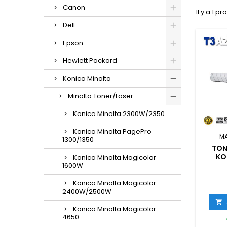
Canon
Il y a 1 pr
Dell
Epson
Hewlett Packard
Konica Minolta
Minolta Toner/Laser
Konica Minolta 2300W/2350
Konica Minolta PagePro
M
1300/1350
TON
KO
Konica Minolta Magicolor
1600W
(A9E80
Konica Minolta Magicolor
2400W/2500W

Konica Minolta Magicolor
4650