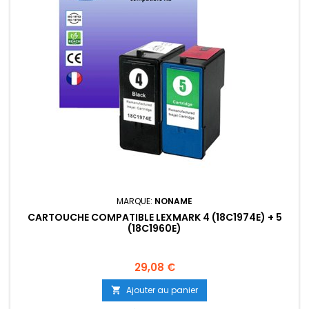
MARQUE:
NONAME
CARTOUCHE COMPATIBLE LEXMARK 4 (18C1974E) + 5
(18C1960E)
Prix
29,08 €
Ajouter au panier
