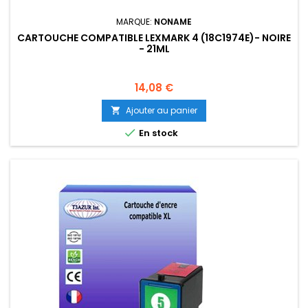
MARQUE:
NONAME
CARTOUCHE COMPATIBLE LEXMARK 4 (18C1974E)- NOIRE
- 21ML
Prix
14,08 €
Ajouter au panier


En stock