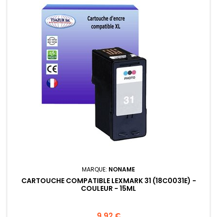
MARQUE:
NONAME
CARTOUCHE COMPATIBLE LEXMARK 31 (18C0031E) -
COULEUR - 15ML
Prix
9,92 €