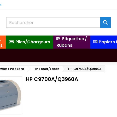
m

,
Etiquettes /
Piles/Chargeurs
Papiers
ns
Rubans
wlett Packard
HP Toner/Laser
HP C9700A/Q3960A
HP C9700A/Q3960A