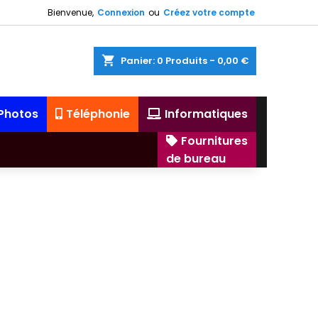
Bienvenue,
Connexion
ou
Créez votre compte
shopping_cart
Panier:
0
Produits - 0,00 €
 Photos
Téléphonie
Informatiques
Fournitures
de bureau