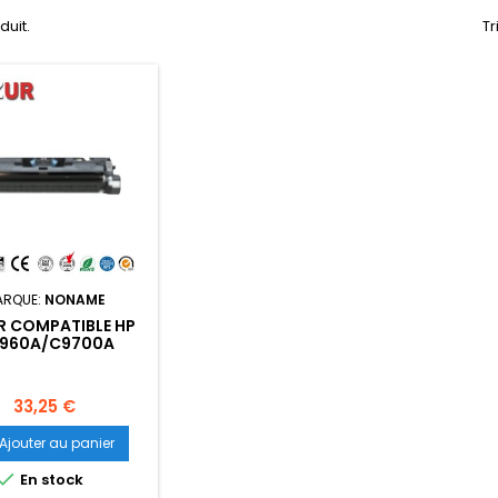
oduit.
Tr
ARQUE:
NONAME
R COMPATIBLE HP
960A/C9700A
121A) / CANON 701
RE - 5 000 PAGES
Prix
33,25 €
Ajouter au panier

En stock