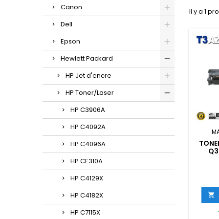
Canon
Il y a 1 pr
Dell
Epson
Hewlett Packard
HP Jet d'encre
HP Toner/Laser
HP C3906A
HP C4092A
M
TONE
HP C4096A
Q3
(122A/
HP CE310A
- NOI
HP C4129X
HP C4182X

HP C7115X