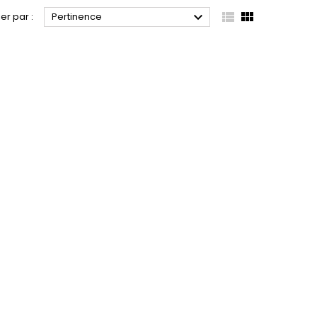



ier par :
Pertinence