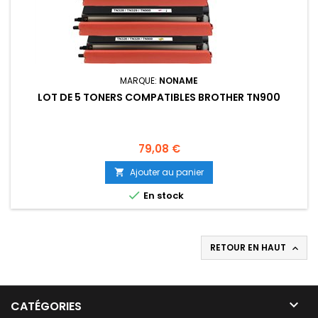
MARQUE:
NONAME
LOT DE 5 TONERS COMPATIBLES BROTHER TN900
Prix
79,08 €
Ajouter au panier


En stock
RETOUR EN HAUT


CATÉGORIES