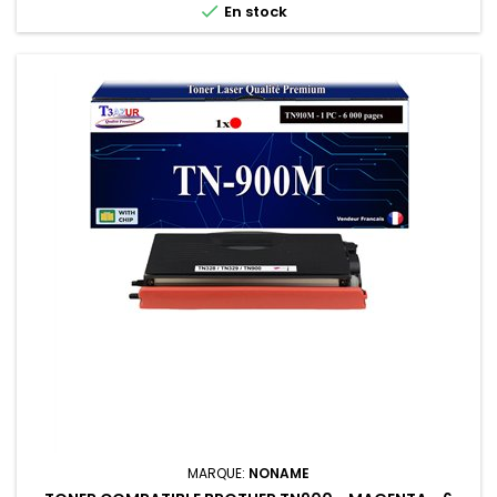

En stock
MARQUE:
NONAME