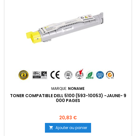
MARQUE:
NONAME
TONER COMPATIBLE DELL 5100 (593-10053) -JAUNE- 9
000 PAGES
Prix
20,83 €
Ajouter au panier
