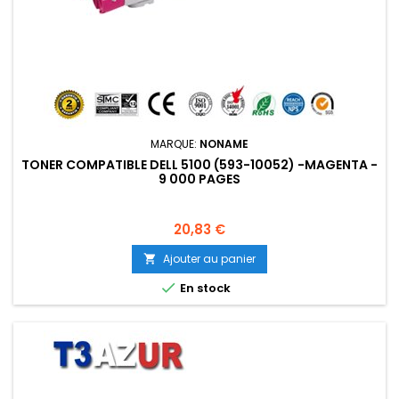
MARQUE:
NONAME
TONER COMPATIBLE DELL 5100 (593-10052) -MAGENTA -
9 000 PAGES
Prix
20,83 €
Ajouter au panier


En stock