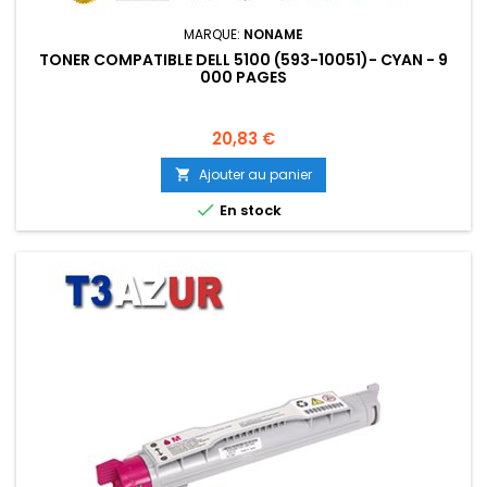
MARQUE:
NONAME
TONER COMPATIBLE DELL 5100 (593-10051)- CYAN - 9
000 PAGES
Prix
20,83 €
Ajouter au panier


En stock