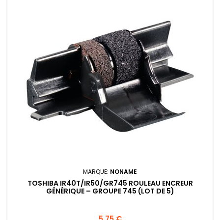
MARQUE:
NONAME
TOSHIBA IR40T/IR50/GR745 ROULEAU ENCREUR
GÉNÉRIQUE – GROUPE 745 (LOT DE 5)
Prix
5,75 €