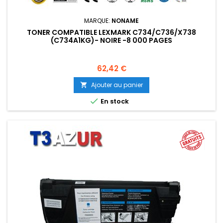
MARQUE:
NONAME
TONER COMPATIBLE LEXMARK C734/C736/X738
(C734A1KG)- NOIRE -8 000 PAGES
Prix
62,42 €
Ajouter au panier


En stock