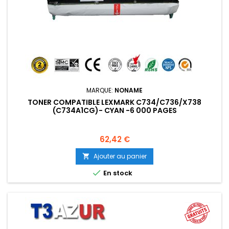
MARQUE:
NONAME
TONER COMPATIBLE LEXMARK C734/C736/X738
(C734A1CG)- CYAN -6 000 PAGES
Prix
62,42 €
Ajouter au panier


En stock