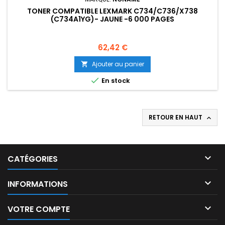
TONER COMPATIBLE LEXMARK C734/C736/X738
(C734A1YG)- JAUNE -6 000 PAGES
Prix
62,42 €
Ajouter au panier


En stock
RETOUR EN HAUT


CATÉGORIES

INFORMATIONS

VOTRE COMPTE