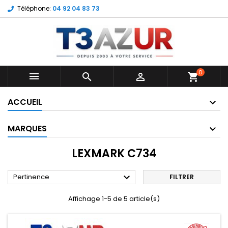
Téléphone:
04 92 04 83 73
0



shopping_cart
ACCUEIL
MARQUES
LEXMARK C734

Pertinence
FILTRER
Affichage 1-5 de 5 article(s)