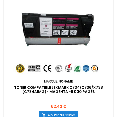
MARQUE:
NONAME
TONER COMPATIBLE LEXMARK C734/C736/X738
(C734A1MG)- MAGENTA -6 000 PAGES
Prix
62,42 €
Ajouter au panier
