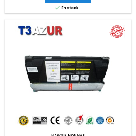

En stock
MARQUE:
NONAME