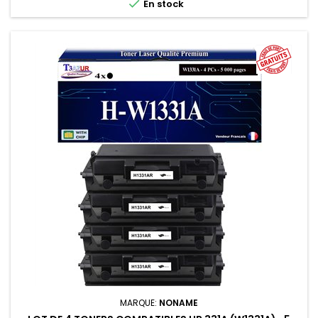

En stock
MARQUE:
NONAME