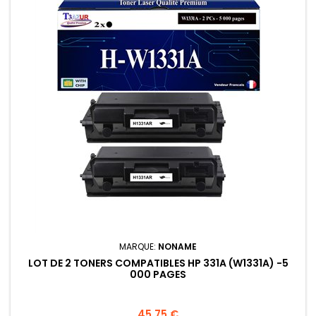
MARQUE:
NONAME
LOT DE 2 TONERS COMPATIBLES HP 331A (W1331A) -5
000 PAGES
Prix
45,75 €