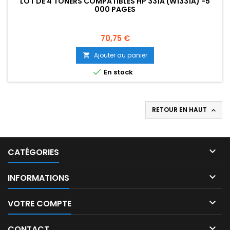
LOT DE 4 TONERS COMPATIBLES HP 331A (W1331A) -5
000 PAGES
Prix
70,75 €
Ajouter au panier


En stock
RETOUR EN HAUT


CATÉGORIES

INFORMATIONS

VOTRE COMPTE

CONTACT