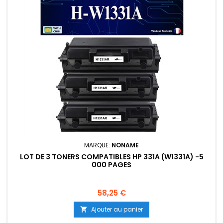
MARQUE:
NONAME
LOT DE 3 TONERS COMPATIBLES HP 331A (W1331A) -5
000 PAGES
Prix
58,25 €
Ajouter au panier
