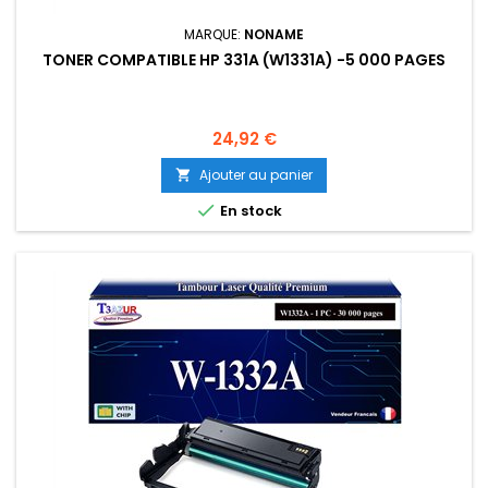
MARQUE:
NONAME
TONER COMPATIBLE HP 331A (W1331A) -5 000 PAGES
Prix
24,92 €
Ajouter au panier


En stock