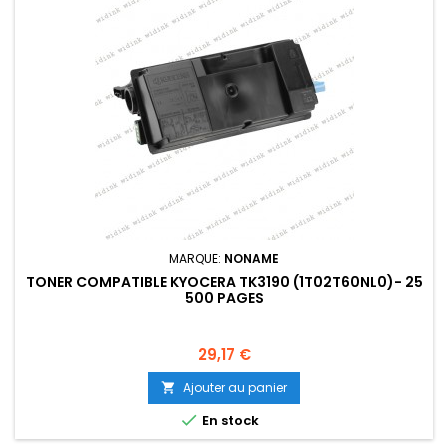
MARQUE:
NONAME
TONER COMPATIBLE KYOCERA TK3190 (1T02T60NL0)- 25
500 PAGES
Prix
29,17 €
Ajouter au panier


En stock