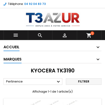
Téléphone:
04 92 04 83 73
0



shopping_cart
ACCUEIL
MARQUES
KYOCERA TK3190

Pertinence
FILTRER
Affichage 1-1 de 1 article(s)