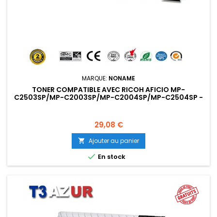
MARQUE:
NONAME
TONER COMPATIBLE AVEC RICOH AFICIO MP-
C2503SP/MP-C2003SP/MP-C2004SP/MP-C2504SP -
MAGENTA - 9 500 PAGES
Prix
29,08 €
Ajouter au panier


En stock