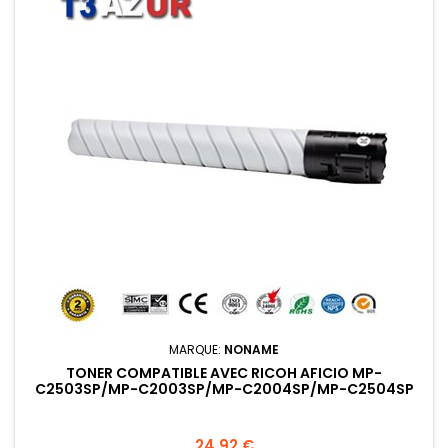
MARQUE:
NONAME
TONER COMPATIBLE AVEC RICOH AFICIO MP-
C2503SP/MP-C2003SP/MP-C2004SP/MP-C2504SP
NOIRE -15 000 PAGES
Prix
24,92 €