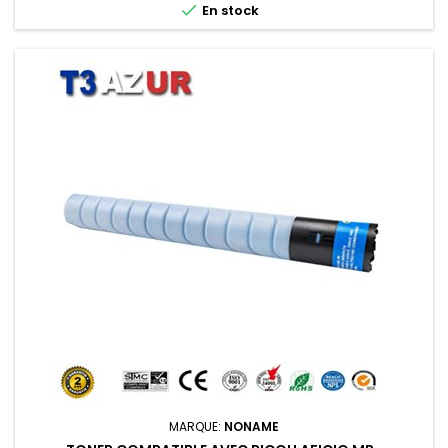

En stock
MARQUE:
NONAME