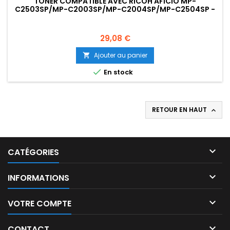
TONER COMPATIBLE AVEC RICOH AFICIO MP-
C2503SP/MP-C2003SP/MP-C2004SP/MP-C2504SP -
CYAN - 9 500 PAGES
Prix
29,08 €
Ajouter au panier


En stock
RETOUR EN HAUT


CATÉGORIES

INFORMATIONS

VOTRE COMPTE

CONTACT