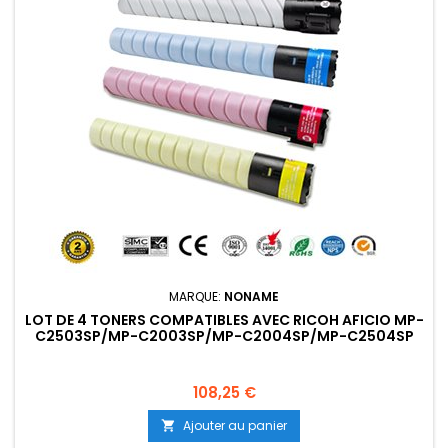
MARQUE:
NONAME
LOT DE 4 TONERS COMPATIBLES AVEC RICOH AFICIO MP-
C2503SP/MP-C2003SP/MP-C2004SP/MP-C2504SP
Prix
108,25 €
Ajouter au panier
