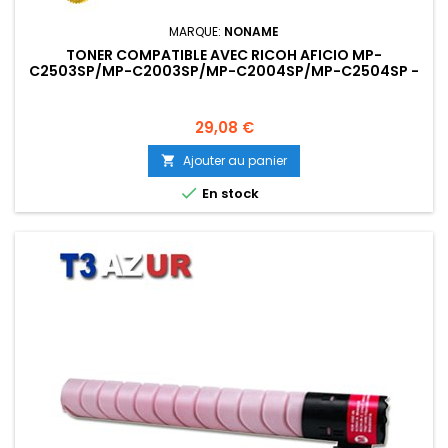
MARQUE:
NONAME
TONER COMPATIBLE AVEC RICOH AFICIO MP-
C2503SP/MP-C2003SP/MP-C2004SP/MP-C2504SP -
JAUNE - 9 500 PAGES
Prix
29,08 €
Ajouter au panier


En stock