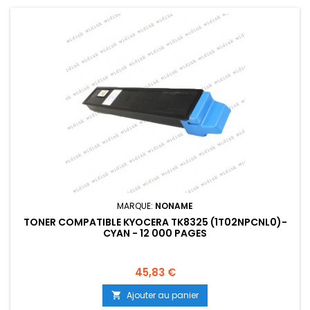
MARQUE:
NONAME
TONER COMPATIBLE KYOCERA TK8325 (1T02NPCNL0)-
CYAN - 12 000 PAGES
Prix
45,83 €
Ajouter au panier
