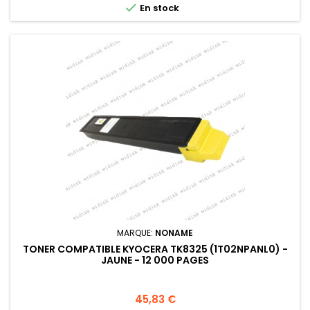

En stock
MARQUE:
NONAME
TONER COMPATIBLE KYOCERA TK8325 (1T02NPANL0) -
JAUNE - 12 000 PAGES
Prix
45,83 €