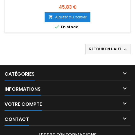
Prix
45,83 €
Ajouter au panier


En stock
RETOUR EN HAUT


CATÉGORIES

INFORMATIONS

VOTRE COMPTE

CONTACT
LETTRE D'INFORMATIONS