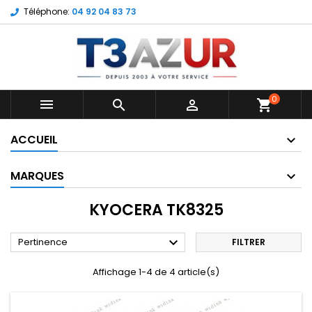
Téléphone:
04 92 04 83 73
0



shopping_cart
ACCUEIL
MARQUES
KYOCERA TK8325

Pertinence
FILTRER
Affichage 1-4 de 4 article(s)