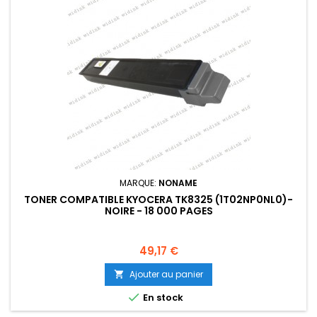
MARQUE:
NONAME
TONER COMPATIBLE KYOCERA TK8325 (1T02NP0NL0)-
NOIRE - 18 000 PAGES
Prix
49,17 €
Ajouter au panier


En stock