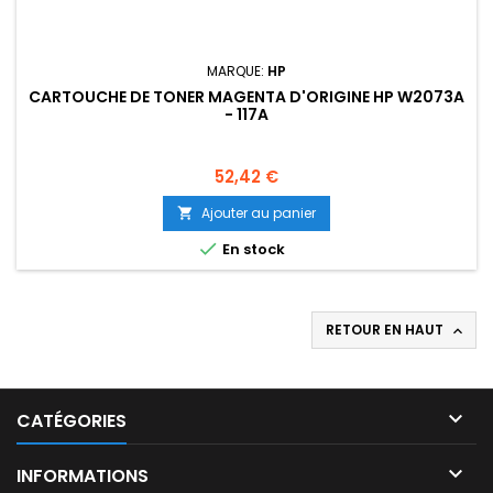
MARQUE:
HP
CARTOUCHE DE TONER MAGENTA D'ORIGINE HP W2073A
- 117A
Prix
52,42 €
Ajouter au panier


En stock
RETOUR EN HAUT


CATÉGORIES

INFORMATIONS