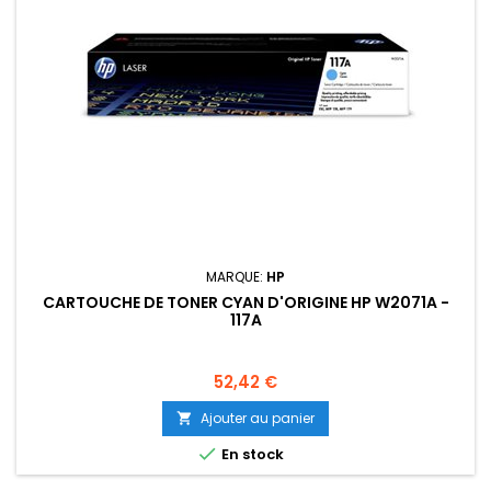
MARQUE:
HP
CARTOUCHE DE TONER CYAN D'ORIGINE HP W2071A -
117A
Prix
52,42 €
Ajouter au panier


En stock