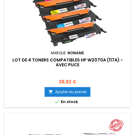
MARQUE:
NONAME
LOT DE 4 TONERS COMPATIBLES HP W2070A (117A) -
AVEC PUCE
Prix
39,92 €
Ajouter au panier


En stock