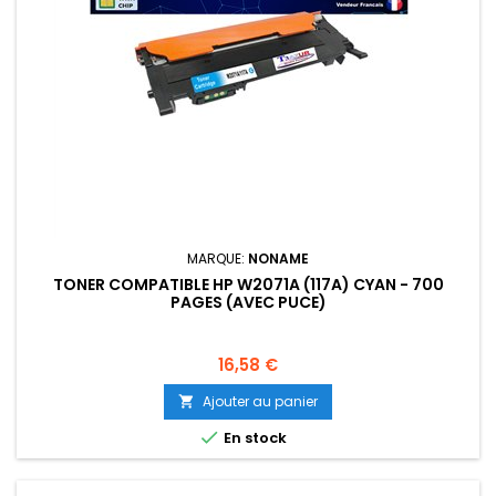
MARQUE:
NONAME
TONER COMPATIBLE HP W2071A (117A) CYAN - 700
PAGES (AVEC PUCE)
Prix
16,58 €
Ajouter au panier


En stock