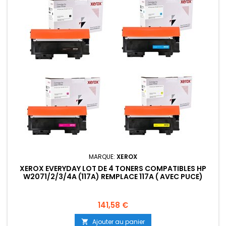
MARQUE:
XEROX
XEROX EVERYDAY LOT DE 4 TONERS COMPATIBLES HP
W2071/2/3/4A (117A) REMPLACE 117A ( AVEC PUCE)
Prix
141,58 €
Ajouter au panier
