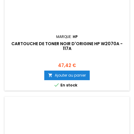
MARQUE:
HP
CARTOUCHE DE TONER NOIR D'ORIGINE HP W2070A -
117A
Prix
47,42 €
Ajouter au panier


En stock