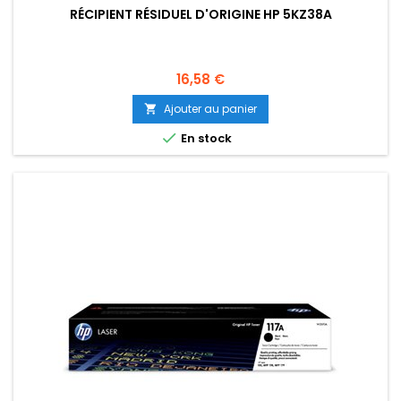
RÉCIPIENT RÉSIDUEL D'ORIGINE HP 5KZ38A
Prix
16,58 €
Ajouter au panier


En stock