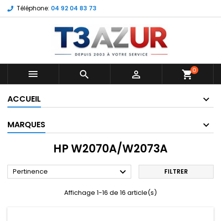
Téléphone:
04 92 04 83 73
0



shopping_cart
ACCUEIL
MARQUES
HP W2070A/W2073A

Pertinence
FILTRER
Affichage 1-16 de 16 article(s)