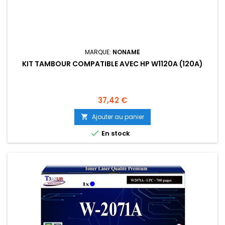
MARQUE:
NONAME
KIT TAMBOUR COMPATIBLE AVEC HP W1120A (120A)
Prix
37,42 €
Ajouter au panier


En stock