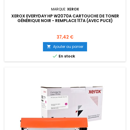
MARQUE:
XEROX
XEROX EVERYDAY HP W2070A CARTOUCHE DE TONER
GÉNÉRIQUE NOIR - REMPLACE 117A (AVEC PUCE)
Prix
37,42 €
Ajouter au panier


En stock