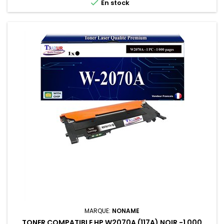

En stock
MARQUE:
NONAME
TONER COMPATIBLE HP W2070A (117A) NOIR -1 000