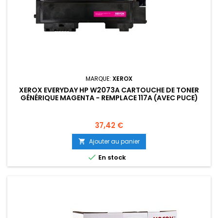
MARQUE:
XEROX
XEROX EVERYDAY HP W2073A CARTOUCHE DE TONER
GÉNÉRIQUE MAGENTA - REMPLACE 117A (AVEC PUCE)
Prix
37,42 €
Ajouter au panier


En stock