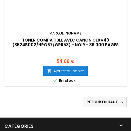
MARQUE:
NONAME
TONER COMPATIBLE AVEC CANON CEXV49
(8524B002/NPG67/GPR53) - NOIR - 36 000 PAGES
Prix
54,08 €
Ajouter au panier


En stock
RETOUR EN HAUT


CATÉGORIES