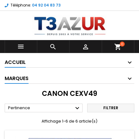
Téléphone:
04 92 04 83 73
0



shopping_cart
ACCUEIL
MARQUES
CANON CEXV49

Pertinence
FILTRER
Affichage 1-6 de 6 article(s)