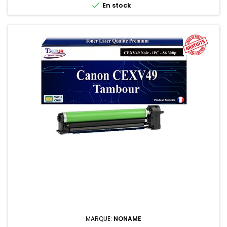

En stock
MARQUE:
NONAME