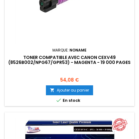
MARQUE:
NONAME
TONER COMPATIBLE AVEC CANON CEXV49
(8526B002/NPG67/GPR53) - MAGENTA - 19 000 PAGES
Prix
54,08 €
Ajouter au panier


En stock