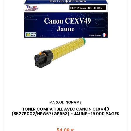
MARQUE:
NONAME
TONER COMPATIBLE AVEC CANON CEXV49
(8527B002/NPG67/GPR53) - JAUNE - 19 000 PAGES
Prix
54,08 €