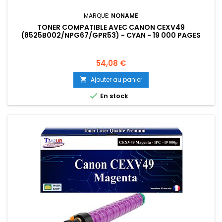
MARQUE:
NONAME
TONER COMPATIBLE AVEC CANON CEXV49
(8525B002/NPG67/GPR53) - CYAN - 19 000 PAGES
Prix
54,08 €
Ajouter au panier


En stock