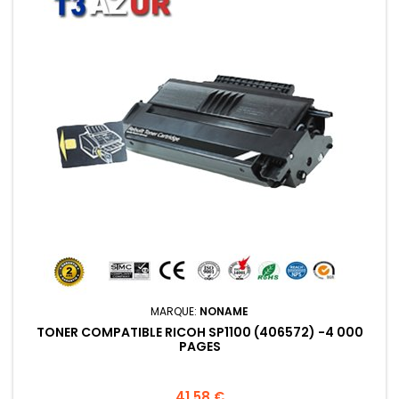
MARQUE:
NONAME
TONER COMPATIBLE RICOH SP1100 (406572) -4 000
PAGES
Prix
41,58 €