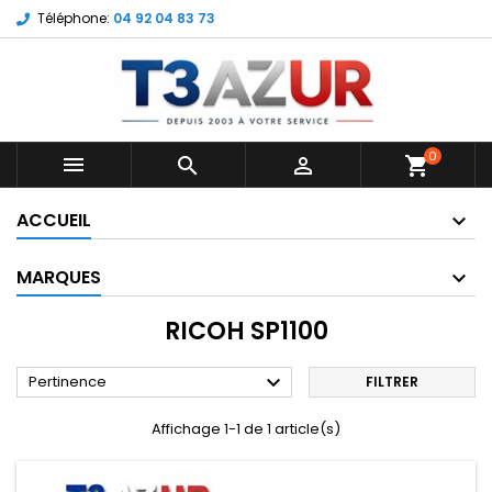
Téléphone:
04 92 04 83 73
0



shopping_cart
ACCUEIL
MARQUES
RICOH SP1100

Pertinence
FILTRER
Affichage 1-1 de 1 article(s)