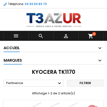
Téléphone:
04 92 04 83 73
0



shopping_cart
ACCUEIL
MARQUES
KYOCERA TK1170

Pertinence
FILTRER
Affichage 1-2 de 2 article(s)