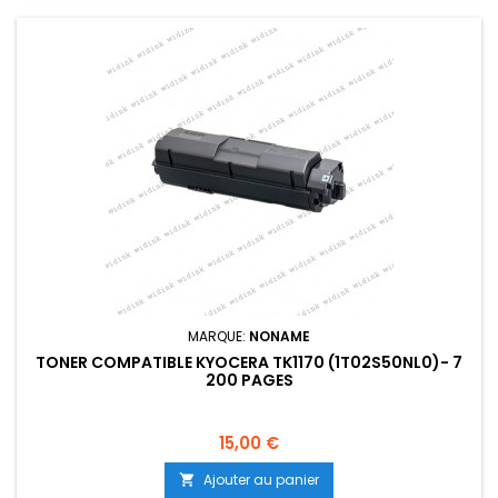
MARQUE:
NONAME
TONER COMPATIBLE KYOCERA TK1170 (1T02S50NL0)- 7
200 PAGES
Prix
15,00 €
Ajouter au panier
