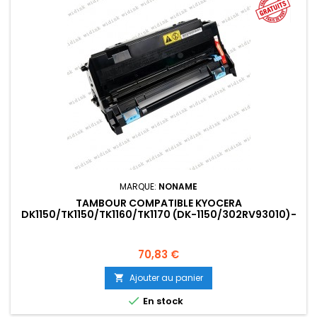
MARQUE:
NONAME
TAMBOUR COMPATIBLE KYOCERA
DK1150/TK1150/TK1160/TK1170 (DK-1150/302RV93010)-
100 000 PAGES
Prix
70,83 €
Ajouter au panier


En stock